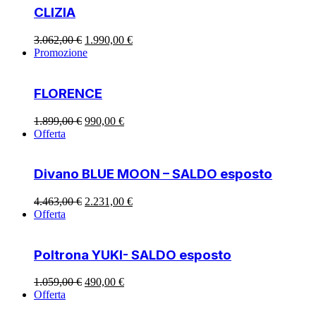
2.453,00 €.
1.315,00 €.
CLIZIA
Il
Il
3.062,00
€
1.990,00
€
prezzo
prezzo
Promozione
originale
attuale
era:
è:
3.062,00 €.
1.990,00 €.
FLORENCE
Il
Il
1.899,00
€
990,00
€
prezzo
prezzo
Offerta
originale
attuale
era:
è:
1.899,00 €.
990,00 €.
Divano BLUE MOON – SALDO esposto
Il
Il
4.463,00
€
2.231,00
€
prezzo
prezzo
Offerta
originale
attuale
era:
è:
4.463,00 €.
2.231,00 €.
Poltrona YUKI- SALDO esposto
Il
Il
1.059,00
€
490,00
€
prezzo
prezzo
Offerta
originale
attuale