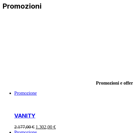
Promozioni
Promozioni e offert
Promozione
VANITY
Il
Il
2.177,00
€
1.302,00
€
prezzo
prezzo
Promozione