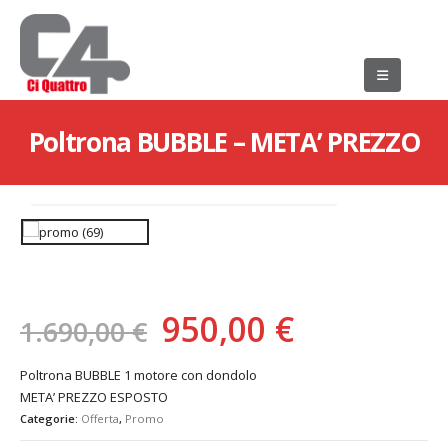
Poltrona BUBBLE – META’ PREZZO
Il
Il
950,00
€
1.690,00
€
prezzo
prezzo
Poltrona BUBBLE 1 motore con dondolo
originale
attuale
META’ PREZZO ESPOSTO
era:
è:
Categorie:
Offerta
,
Promo