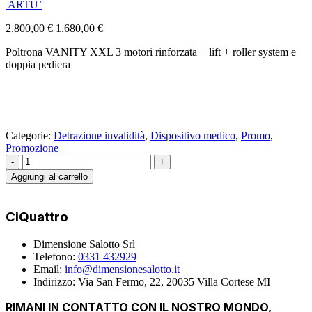
ARTU’
Il
Il
2.800,00
€
1.680,00
€
prezzo
prezzo
Poltrona VANITY XXL 3 motori rinforzata + lift + roller system e
originale
attuale
doppia pediera
era:
è:
2.800,00 €.
1.680,00 €.
Categorie:
Detrazione invalidità
,
Dispositivo medico
,
Promo
,
Promozione
-
+
Aggiungi al carrello
CiQuattro
Dimensione Salotto Srl
Telefono:
0331 432929
Email:
info@dimensionesalotto.it
Indirizzo: Via San Fermo, 22, 20035 Villa Cortese MI
RIMANI IN CONTATTO CON IL NOSTRO MONDO,