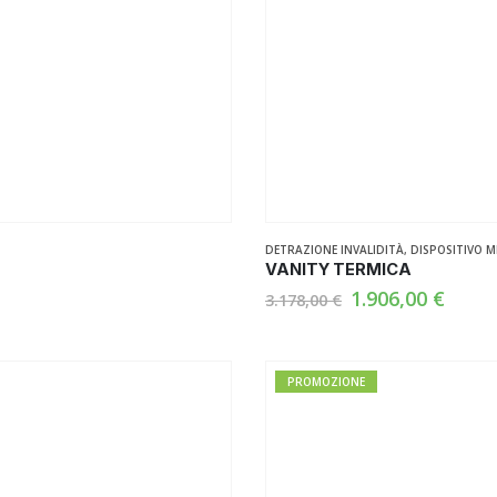
DETRAZIONE INVALIDITÀ
,
DISPOSITIVO M
VANITY TERMICA
Il
Il
1.906,00
€
3.178,00
€
prezzo
prez
originale
attua
era:
è:
3.178,00 €.
1.906
PROMOZIONE