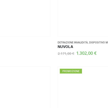
DETRAZIONE INVALIDITÀ
,
DISPOSITIVO M
NUVOLA
Il
Il
1.302,00
€
2.171,00
€
prezzo
prez
originale
attua
era:
è:
2.171,00 €.
1.302
PROMOZIONE