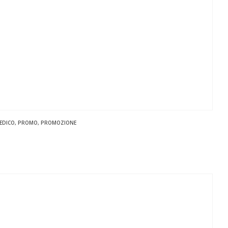
EDICO
,
PROMO
,
PROMOZIONE
zo
le
,00 €.