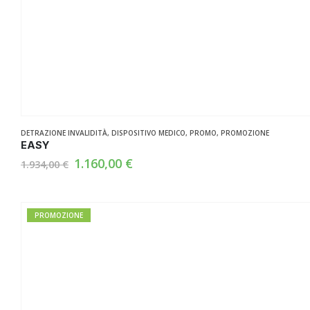
DETRAZIONE INVALIDITÀ
,
DISPOSITIVO MEDICO
,
PROMO
,
PROMOZIONE
EASY
Il
Il
1.160,00
€
1.934,00
€
prezzo
prezzo
originale
attuale
era:
è:
1.934,00 €.
1.160,00 €.
PROMOZIONE