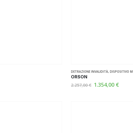
DETRAZIONE INVALIDITÀ
,
DISPOSITIVO M
ORSON
Il
Il
1.354,00
€
2.257,00
€
prezzo
prez
originale
attua
era:
è:
2.257,00 €.
1.354