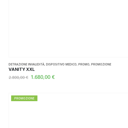
DETRAZIONE INVALIDITÀ
,
DISPOSITIVO MEDICO
,
PROMO
,
PROMOZIONE
VANITY XXL
Il
Il
1.680,00
€
2.800,00
€
prezzo
prezzo
originale
attuale
era:
è:
2.800,00 €.
1.680,00 €.
PROMOZIONE