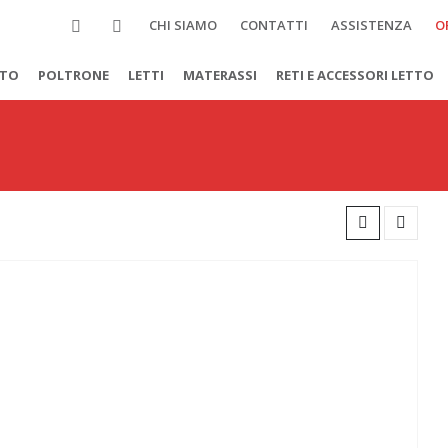
CHI SIAMO
CONTATTI
ASSISTENZA
O
TTO
POLTRONE
LETTI
MATERASSI
RETI E ACCESSORI LETTO