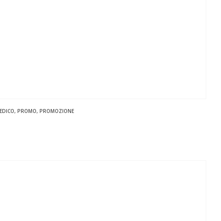
EDICO
,
PROMO
,
PROMOZIONE
zo
le
,00 €.