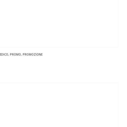
EDICO
,
PROMO
,
PROMOZIONE
zo
le
,00 €.