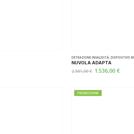
DETRAZIONE INVALIDITÀ
,
DISPOSITIVO M
NUVOLA ADAPTA
Il
Il
1.536,00
€
2.561,00
€
prezzo
prez
originale
attua
era:
è:
2.561,00 €.
1.536
PROMOZIONE