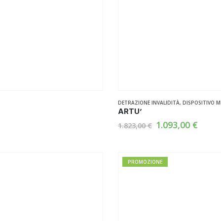
DETRAZIONE INVALIDITÀ
,
DISPOSITIVO M
ARTU’
Il
Il
1.093,00
€
1.823,00
€
prezzo
prez
originale
attua
era:
è:
1.823,00 €.
1.093
PROMOZIONE