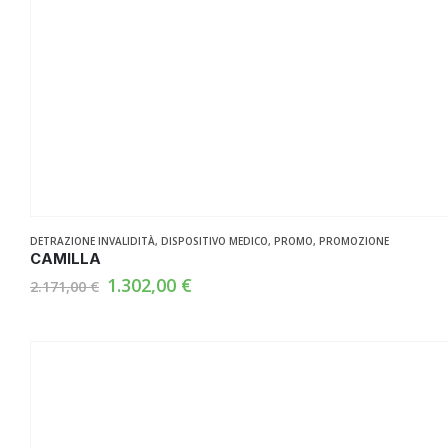
DETRAZIONE INVALIDITÀ
,
DISPOSITIVO MEDICO
,
PROMO
,
PROMOZIONE
CAMILLA
Il
Il
1.302,00
€
2.171,00
€
prezzo
prezzo
originale
attuale
era:
è:
2.171,00 €.
1.302,00 €.