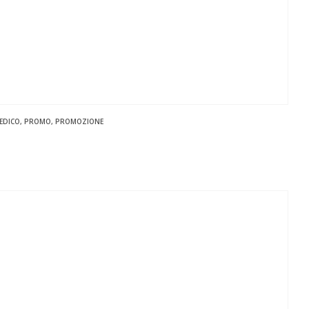
EDICO
,
PROMO
,
PROMOZIONE
zo
le
,00 €.