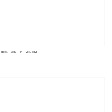
EDICO
,
PROMO
,
PROMOZIONE
zo
le
,00 €.