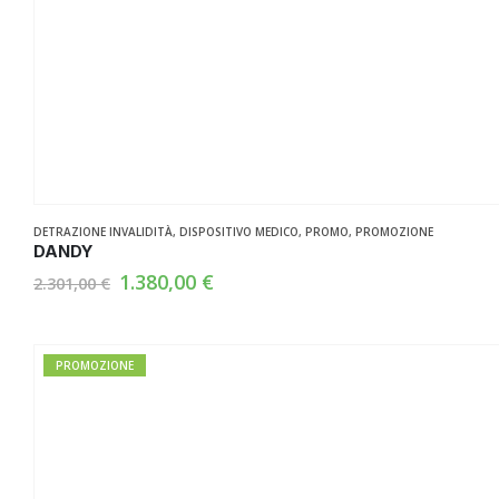
DETRAZIONE INVALIDITÀ
,
DISPOSITIVO MEDICO
,
PROMO
,
PROMOZIONE
DANDY
Il
Il
1.380,00
€
2.301,00
€
prezzo
prezzo
originale
attuale
era:
è:
2.301,00 €.
1.380,00 €.
PROMOZIONE