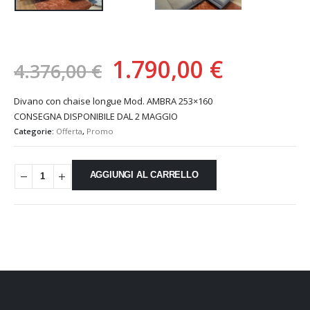
Il
Il
1.790,00
€
4.376,00
€
prezzo
prezzo
Divano con chaise longue Mod. AMBRA 253×160
originale
attuale
CONSEGNA DISPONIBILE DAL 2 MAGGIO
era:
è:
Categorie:
Offerta
,
Promo
4.376,00 €.
1.790,00
AGGIUNGI AL CARRELLO