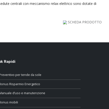
sedute centrali con meccanismo relax elettrico sono dotate di
SCHEDA PRODOTTO
nk Rapidi
Preventivo per tende da sole
Bonus Risparmio Energetico
Manuale d’uso e manutenzione
Bonus mobili