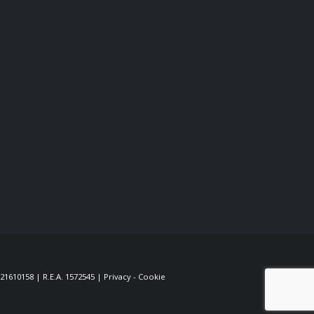
621610158 | R.E.A. 1572545 |
Privacy
-
Cookie