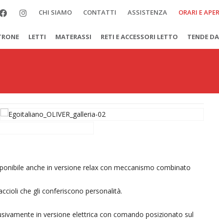
CHI SIAMO
CONTATTI
ASSISTENZA
ORARI E APE
TRONE
LETTI
MATERASSI
RETI E ACCESSORI LETTO
TENDE DA
isponibile anche in versione relax con meccanismo combinato
accioli che gli conferiscono personalità.
usivamente in versione elettrica con comando posizionato sul