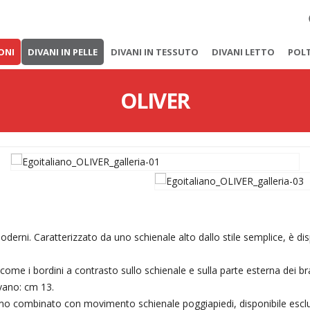
ONI
DIVANI IN PELLE
DIVANI IN TESSUTO
DIVANI LETTO
POL
OLIVER
erni. Caratterizzato da uno schienale alto dallo stile semplice, è d
e come i bordini a contrasto sullo schienale e sulla parte esterna dei br
ivano: cm 13.
ismo combinato con movimento schienale poggiapiedi, disponibile escl